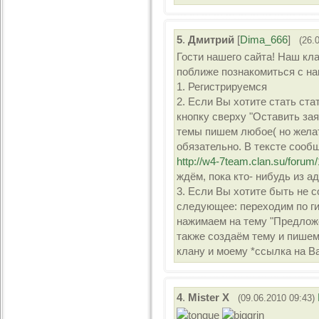
5
.
Дмитрий
[
Dima_666
]
(26.
Гости нашего сайта! Наш кл
поближе познакомиться с н
1. Регистрируемся
2. Если Вы хотите стать ста
кнопку сверху "Оставить за
темы пишем любое( но жела
обязательно. В тексте сообщ
http://w4-7team.clan.su/forum
ждём, пока кто- нибудь из а
3. Если Вы хотите быть не 
следующее: переходим по ги
нажимаем на тему "Предложе
также создаём тему и пишем
клану и моему *ссылка на В
4
.
Mister X
(09.06.2010 09:43)