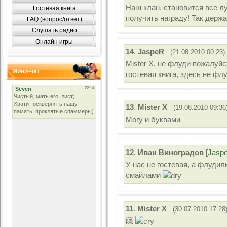
Наш клан, становится все лу
Гостевая книга
получить награду! Так держ
FAQ (вопрос/ответ)
Слушать радио
Онлайн игры
14
.
JaspeR
(21.08.2010 00:23)
Mister X, не флуди пожалуйс
Мини-чат
гостевая книга, здесь не флу
13
.
Mister X
(19.08.2010 09:36
Могу и буквами
12
.
Иван Виноградов
[
Jasp
У нас не гостевая, а флудилк
смайлами
11
.
Mister X
(30.07.2010 17:28
蘟