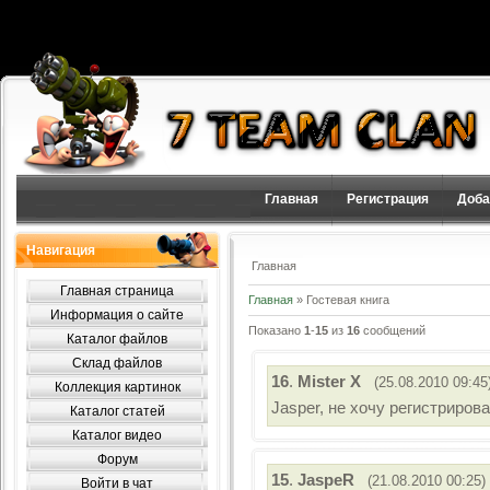
Главная
Регистрация
Доба
Навигация
Главная
Главная страница
Главная
»
Гостевая книга
Информация о сайте
Показано
1
-
15
из
16
сообщений
Каталог файлов
Склад файлов
16
.
Mister X
(25.08.2010 09:45
Коллекция картинок
Jasper, не хочу регистриров
Каталог статей
Каталог видео
Форум
15
.
JaspeR
(21.08.2010 00:25)
Войти в чат