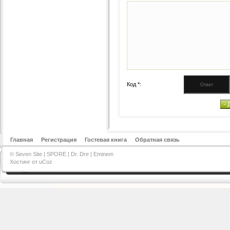
Код *:
Главная
Регистрация
Гостевая книга
Обратная связь
© Seven Site |
SPORE
|
Dr. Dre
|
Eminem
Хостинг от
uCoz