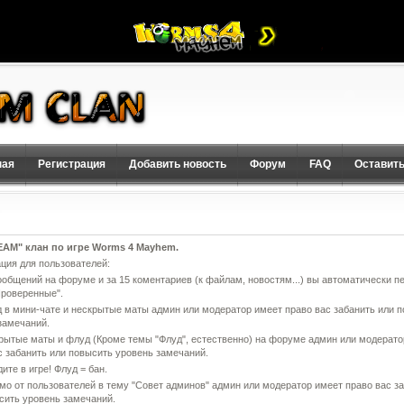
ная
Регистрация
Добавить новость
Форум
FAQ
Оставить
EAM" клан по игре Worms 4 Mayhem.
ия для пользователей:
сообщений на форуме и за 15 коментариев (к файлам, новостям...) вы автоматически п
Проверенные".
д в мини-чате и нескрытые маты админ или модератор имеет право вас забанить или 
замечаний.
крытые маты и флуд (Кроме темы "Флуд", естественно) на форуме админ или модерато
с забанить или повысить уровень замечаний.
ите в игре! Флуд = бан.
ьмо от пользователей в тему "Совет админов" админ или модератор имеет право вас з
сить уровень замечаний.