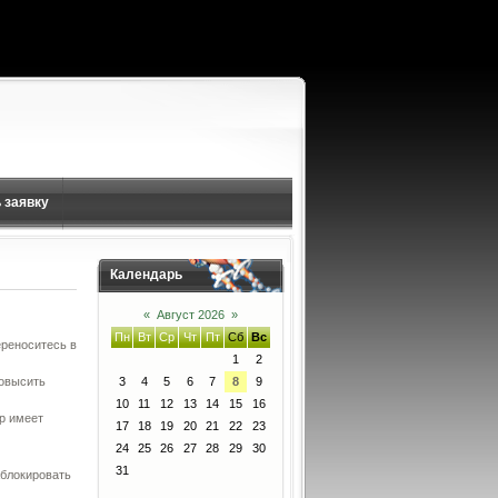
 заявку
Календарь
«
Август 2026
»
Пн
Вт
Ср
Чт
Пт
Сб
Вс
ереноситесь в
1
2
повысить
3
4
5
6
7
8
9
10
11
12
13
14
15
16
р имеет
17
18
19
20
21
22
23
24
25
26
27
28
29
30
31
аблокировать