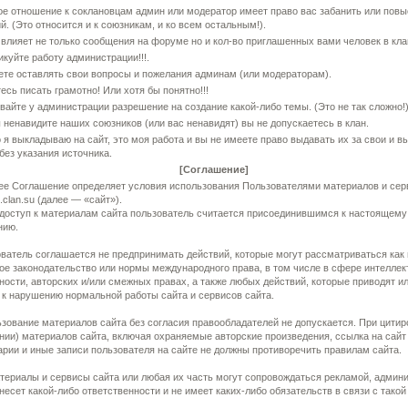
бое отношение к соклановцам админ или модератор имеет право вас забанить или пов
й. (Это относится и к союзникам, и ко всем остальным!).
г влияет не только сообщения на форуме но и кол-во приглашенных вами человек в кла
икуйте работу администрации!!!.
ете оставлять свои вопросы и пожелания админам (или модераторам).
есь писать грамотно! Или хотя бы понятно!!!
вайте у администрации разрешение на создание какой-либо темы. (Это не так сложно!)
ы ненавидите наших союзников (или вас ненавидят) вы не допускаетесь в клан.
то я выкладываю на сайт, это моя работа и вы не имеете право выдавать их за свои и 
 без указания источника.
[Соглашение]
е Соглашение определяет условия использования Пользователями материалов и сер
.clan.su (далее — «сайт»).
доступ к материалам сайта пользователь считается присоединившимся к настоящему
нию.
ователь соглашается не предпринимать действий, которые могут рассматриваться ка
ое законодательство или нормы международного права, в том числе в сфере интеллек
ности, авторских и/или смежных правах, а также любых действий, которые приводят и
 к нарушению нормальной работы сайта и сервисов сайта.
ьзование материалов сайта без согласия правообладателей не допускается. При цитир
нии) материалов сайта, включая охраняемые авторские произведения, ссылка на сайт
рии и иные записи пользователя на сайте не должны противоречить правилам сайта.
атериалы и сервисы сайта или любая их часть могут сопровождаться рекламой, админ
 несет какой-либо ответственности и не имеет каких-либо обязательств в связи с такой