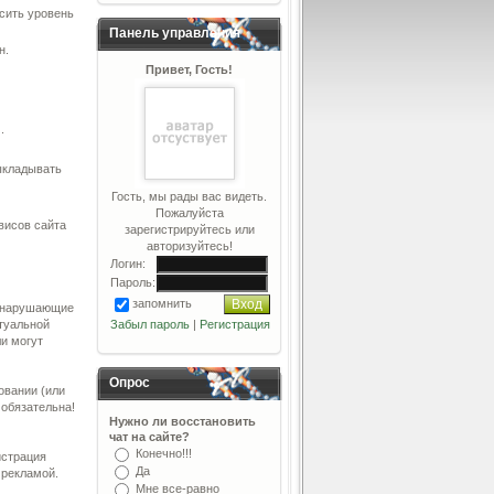
ысить уровень
Панель управления
н.
Привет, Гость!
.
выкладывать
Гость, мы рады вас видеть.
Пожалуйста
висов сайта
зарегистрируйтесь или
авторизуйтесь!
Логин:
Пароль:
запомнить
к нарушающие
туальной
Забыл пароль
|
Регистрация
ли могут
Опрос
овании (или
 обязательна!
Нужно ли восстановить
чат на сайте?
Конечно!!!
истрация
Да
 рекламой.
Мне все-равно