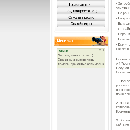
- За гру
Гостевая книга
замечани
FAQ (вопрос/ответ)
- На ран
Слушать радио
- Не крит
Онлайн игры
- Вы мож
- Старайт
- Спраши
- Если в
Мини-чат
- Все, ч
где-либо
Настояще
w4-7team
Получая 
Соглаше
1. Польз
российск
собствен
привести
2. Испол
копирова
Коммента
3. Все м
сайта не