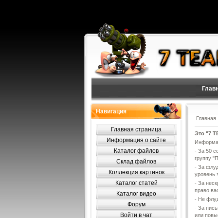
Глав
Навигация
Главная
Главная страница
Это "7 T
Информация о сайте
Информац
Каталог файлов
- За 50 
группу "
Склад файлов
- За флу
Коллекция картинок
уровень 
Каталог статей
- За нес
право ва
Каталог видео
- Не флуд
Форум
- За пис
Войти в чат
или повы