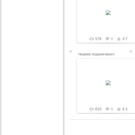
07.06.2010
:)
JaspeR
576
0
3.7
Червяк подмигивает
07.06.2010
:)
JaspeR
610
0
4.3