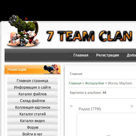
Главная
Регистрация
Доба
Навигация
Главная
Главная страница
Главная
»
Фотоальбом
» Worms Mayhem
Информация о сайте
Картинок в альбоме
:
44
Каталог файлов
Склад файлов
Коллекция картинок
Радар {7TM}
Каталог статей
Каталог видео
Форум
21.09.2010
Войти в чат