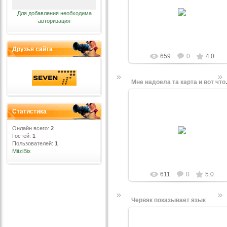
20.08.2010
=)
Для добавления необходима
авторизация
Чужой
Друзья сайта
659
0
4.0
Мне надоел
Статистика
16.06.2010
Онлайн всего:
2
Гостей:
1
Dima_666
Пользователей:
1
MitziBix
611
0
5.0
Червяк показывает язык