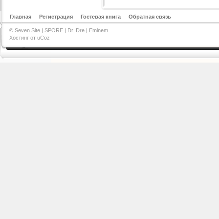
Главная
Регистрация
Гостевая книга
Обратная связь
© Seven Site |
SPORE
|
Dr. Dre
|
Eminem
Хостинг от
uCoz