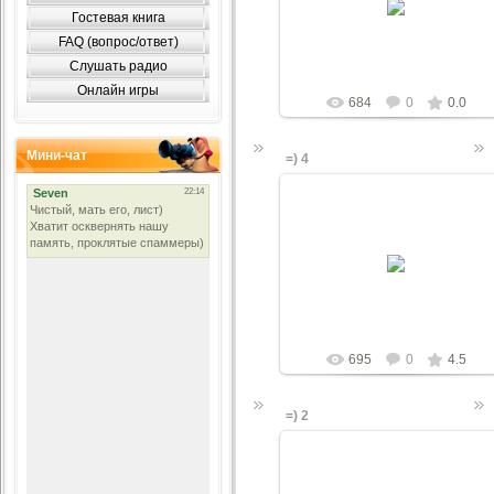
Для Клана Делал
Гостевая книга
Misha0908
FAQ (вопрос/ответ)
Слушать радио
Онлайн игры
684
0
0.0
Мини-чат
=) 4
20.08.2010
=)
Чужой
695
0
4.5
=) 2