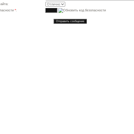
айта:
опасности
*
: