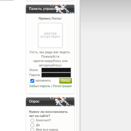
Панель управления
Привет, Гость!
Гость, мы рады вас видеть.
Пожалуйста
зарегистрируйтесь или
авторизуйтесь!
Логин:
Пароль:
запомнить
Забыл пароль
|
Регистрация
Опрос
Нужно ли восстановить
чат на сайте?
Конечно!!!
Да
Мне все-равно