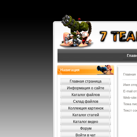
Глав
Навигация
Главная
Главная страница
Имя отп
Информация о сайте
E-mail о
Каталог файлов
Web-site
Склад файлов
Тема пи
Коллекция картинок
Текст с
Каталог статей
Каталог видео
Форум
Войти в чат