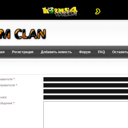
ная
Регистрация
Добавить новость
Форум
FAQ
Оставить
равителя
*
:
тправителя
*
:
:
сьма:
ообщения
*
: