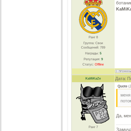
ботан
KaMiK
Ранг 8
Группа: Свои
Сообщений:
789
Награды:
5
Репутация:
9
Статус:
Offline
Дата: П
KaMiKaZe
Quote
(
меня
потом
Да, мен
Ранг 7
Замуча