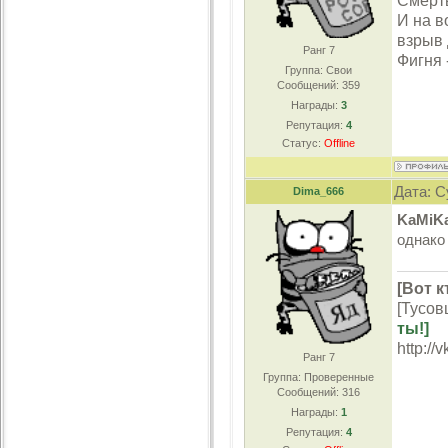
Смерть
И на в
взрыв 
Ранг 7
Фигня 
Группа: Свои
Сообщений:
359
Награды:
3
Репутация:
4
Статус:
Offline
Дата: С
Dima_666
KaMiK
однак
[Вот к
[Тусов
ты!]
http://
Ранг 7
Группа: Проверенные
Сообщений:
316
Награды:
1
Репутация:
4