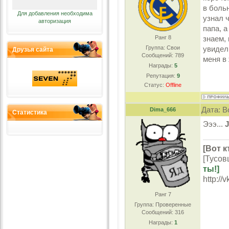
в боль
Для добавления необходима
узнал ч
авторизация
папа, а
Ранг 8
знаем,
Группа: Свои
увидели
Друзья сайта
Сообщений:
789
меня в 
Награды:
5
Репутация:
9
Статус:
Offline
Дата: В
Dima_666
Статистика
Эээ...
[Вот к
[Тусов
ты!]
http://
Ранг 7
Группа: Проверенные
Сообщений:
316
Награды:
1