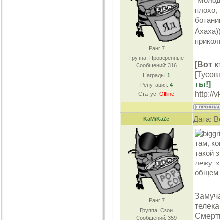
"Молод
плохо,
ботаник
Ахаха))
прикол
Ранг 7
Группа: Проверенные
[Вот к
Сообщений:
316
[Тусов
Награды:
1
ты!]
Репутация:
4
http://
Статус:
Offline
Дата: В
KaMiKaZe
там, ко
такой з
лежу, х
общем 
Замуча
Ранг 7
телека
Группа: Свои
Смерть
Сообщений:
359