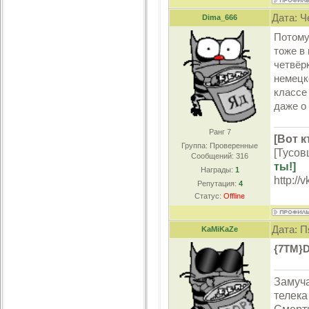
Дата: Ч
Dima_666
Потому 
тоже в
четвёрк
немецко
классе
даже о 
Ранг 7
[Вот к
Группа: Проверенные
[Тусов
Сообщений:
316
ты!]
Награды:
1
http://
Репутация:
4
Статус:
Offline
Дата: П
KaMiKaZe
{7TM}D
Замуча
телека