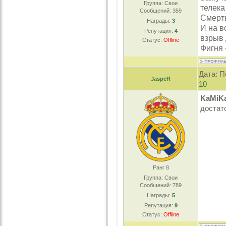
Группа: Свои
телека
Сообщений:
359
Смерть
Награды:
3
И на в
Репутация:
4
взрыв 
Статус:
Offline
Фигня 
Дата: П
JaspeR
10
KaMiK
достат
Ранг 8
Группа: Свои
Сообщений:
789
Награды:
5
Репутация:
9
Статус:
Offline