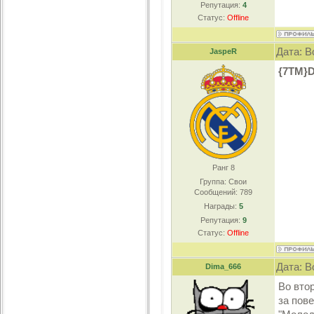
Репутация:
4
Статус:
Offline
Дата: В
JaspeR
{7TM}D
Ранг 8
Группа: Свои
Сообщений:
789
Награды:
5
Репутация:
9
Статус:
Offline
Дата: В
Dima_666
Во вто
за пов