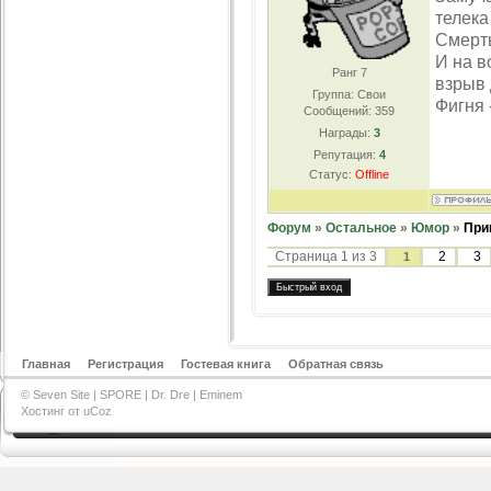
телека
Смерть
И на в
Ранг 7
взрыв 
Группа: Свои
Фигня 
Сообщений:
359
Награды:
3
Репутация:
4
Статус:
Offline
Форум
»
Остальное
»
Юмор
»
При
Страница
1
из
3
2
3
1
Главная
Регистрация
Гостевая книга
Обратная связь
© Seven Site |
SPORE
|
Dr. Dre
|
Eminem
Хостинг от
uCoz