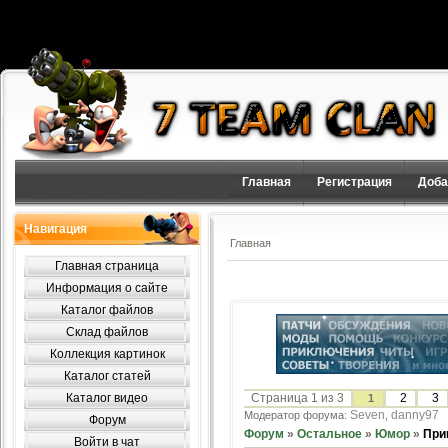
Главная
Регистрация
Доба
Навигация
Главная
Главная страница
Информация о сайте
Каталог файлов
Склад файлов
Коллекция картинок
Каталог статей
Каталог видео
Страница
1
из
3
2
3
1
Seven
danny97
Модератор форума:
,
Форум
Форум
»
Остальное
»
Юмор
»
При
Войти в чат