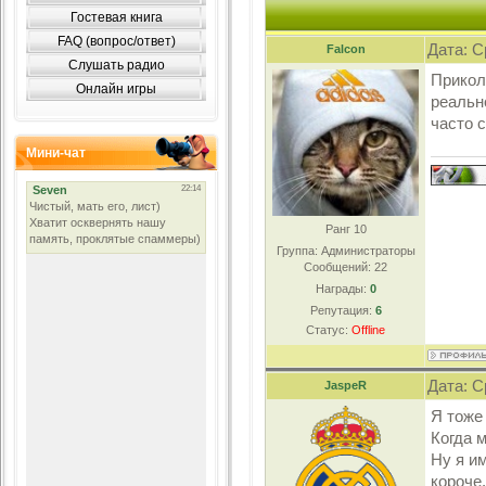
Гостевая книга
FAQ (вопрос/ответ)
Дата: С
Falcon
Слушать радио
Прикол
Онлайн игры
реальн
часто 
Мини-чат
Ранг 10
Группа: Администраторы
Сообщений:
22
Награды:
0
Репутация:
6
Статус:
Offline
Дата: С
JaspeR
Я тоже
Когда 
Ну я им
короче