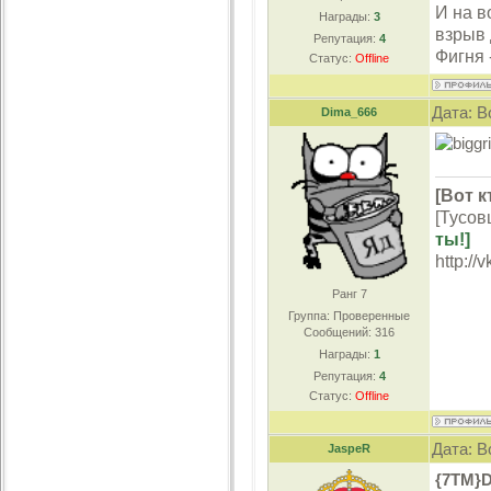
И на в
Награды:
3
взрыв 
Репутация:
4
Фигня 
Статус:
Offline
Дата: В
Dima_666
[Вот к
[Тусов
ты!]
http://
Ранг 7
Группа: Проверенные
Сообщений:
316
Награды:
1
Репутация:
4
Статус:
Offline
Дата: В
JaspeR
{7TM}D