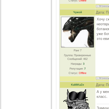
Статус:
Offline
Дата: П
Чужой
Хочу с
неотвр
ботано
уже бо
это ев
Ранг 7
Группа: Проверенные
Сообщений:
462
Награды:
3
Репутация:
7
Статус:
Offline
Дата: П
KaMiKaZe
А у ме
класс.
Замуча