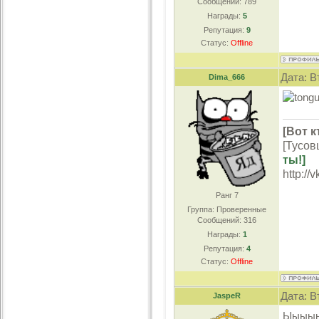
Сообщений:
789
Награды:
5
Репутация:
9
Статус:
Offline
Дата: В
Dima_666
[Вот к
[Тусов
ты!]
http://
Ранг 7
Группа: Проверенные
Сообщений:
316
Награды:
1
Репутация:
4
Статус:
Offline
Дата: В
JaspeR
Ыыыыыы