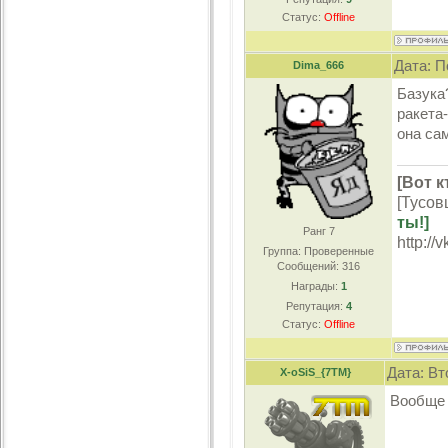
Статус:
Offline
Дата: П
Dima_666
Базука
ракета-
она са
[Вот к
[Тусов
ты!]
Ранг 7
http://
Группа: Проверенные
Сообщений:
316
Награды:
1
Репутация:
4
Статус:
Offline
Дата: Вт
X-oSiS_{7TM}
Вообще 