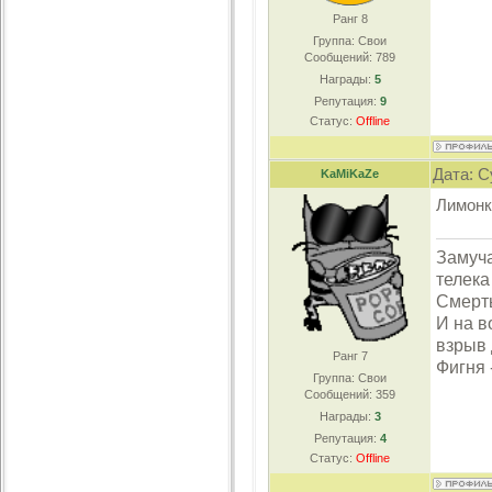
Ранг 8
Группа: Свои
Сообщений:
789
Награды:
5
Репутация:
9
Статус:
Offline
Дата: С
KaMiKaZe
Лимонка
Замуча
телека
Смерть
И на в
взрыв 
Ранг 7
Фигня 
Группа: Свои
Сообщений:
359
Награды:
3
Репутация:
4
Статус:
Offline