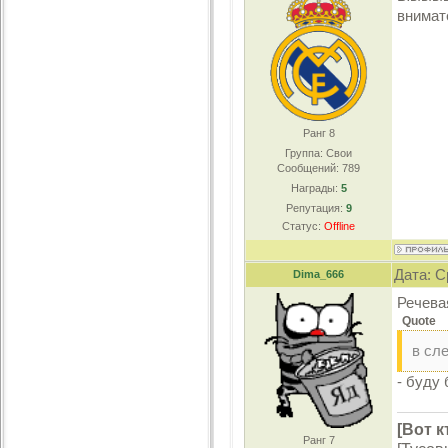
внимат
Ранг 8
Группа: Свои
Сообщений:
789
Награды:
5
Репутация:
9
Статус:
Offline
Дата: С
Dima_666
Речева
Quote
в сл
- буду
[Вот к
Ранг 7