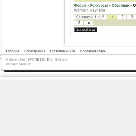
Форум
»
Конкурсы
»
Обычные
»
О
Worms 4 Mayhem)
Страница
1
из
5
2
3
1
5
»
Главная
Регистрация
Гостевая книга
Обратная связь
© Seven Site |
SPORE
|
Dr. Dre
|
Eminem
Хостинг от
uCoz