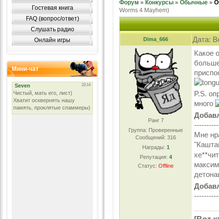
Форум
»
Конкурсы
»
Обычные
»
О
Гостевая книга
Worms 4 Mayhem)
FAQ (вопрос/ответ)
Слушать радио
Дата: В
Dima_666
Онлайн игры
Какое 
больше
Мини-чат
приспо
P.S. оп
много
Добав
Ранг 7
----------
Группа: Проверенные
Мне нр
Сообщений:
316
"Кашта
Награды:
1
хе**чи
Репутация:
4
максим
Статус:
Offline
детона
Добав
----------