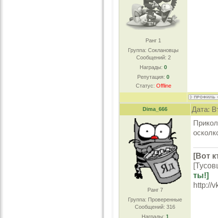
Ранг 1
Группа: Соклановцы
Сообщений:
2
Награды:
0
Репутация:
0
Статус:
Offline
Дата: В
Dima_666
Прикол
осколко
[Вот к
[Тусов
ты!]
http://
Ранг 7
Группа: Проверенные
Сообщений:
316
Награды:
1