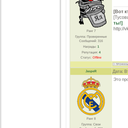
[Вот к
[Тусов
ты!]
http://
Ранг 7
Группа: Проверенные
Сообщений:
316
Награды:
1
Репутация:
4
Статус:
Offline
Дата: В
JaspeR
Это пр
Ранг 8
Группа: Свои