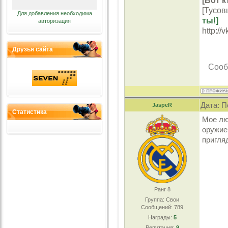
[Вот к
[Тусов
Для добавления необходима
ты!]
авторизация
http://
Друзья сайта
Сооб
Дата: П
JaspeR
Статистика
Мое лю
оружие.
пригля
Ранг 8
Группа: Свои
Сообщений:
789
Награды:
5
Репутация:
9