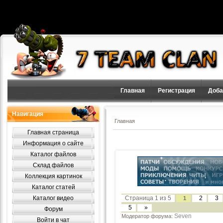
Главная
Регистрация
Доба
Навигация
Главная
Главная страница
Информация о сайте
Каталог файлов
Склад файлов
Коллекция картинок
Каталог статей
Каталог видео
Страница
1
из
5
2
3
1
5
»
Форум
Seven
Модератор форума:
Войти в чат