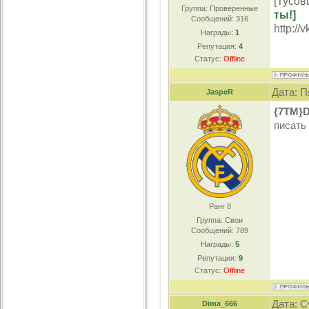
[Тусов
Группа: Проверенные
ты!]
Сообщений:
316
http://
Награды:
1
Репутация:
4
Статус:
Offline
Дата: П
JaspeR
{7TM}D
писать
Ранг 8
Группа: Свои
Сообщений:
789
Награды:
5
Репутация:
9
Статус:
Offline
Дата: С
Dima_666