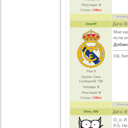
Репутация:
4
Статус:
Offline
Дата: В
JaspeR
Мне ка
если о
Добав
----------
Ой, би
Ранг 8
Группа: Свои
Сообщений:
789
Награды:
5
Репутация:
9
Статус:
Offline
Дата: В
Dima_666
О_о. И
P.S. Н