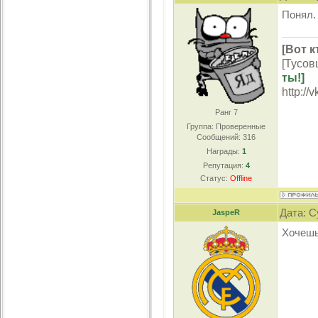
Понял
[Вот к
[Тусов
ты!]
http://
Ранг 7
Группа: Проверенные
Сообщений:
316
Награды:
1
Репутация:
4
Статус:
Offline
Дата: С
JaspeR
Хочешь