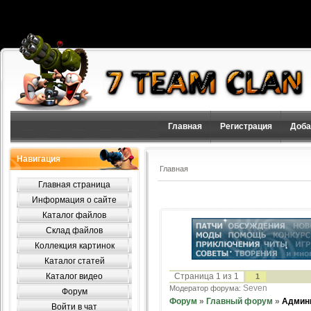
Главная
Регистрация
Доба
Навигация
Главная
Главная страница
Информация о сайте
Каталог файлов
Склад файлов
Коллекция картинок
Каталог статей
Каталог видео
Страница
1
из
1
1
Seven
Модератор форума:
Форум
Форум
»
Главный форум
»
Админ
Войти в чат