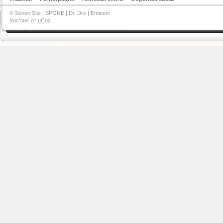
© Seven Site |
SPORE
|
Dr. Dre
|
Eminem
Хостинг от
uCoz